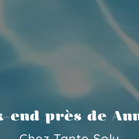
-end près de An
Chez Tante Soly