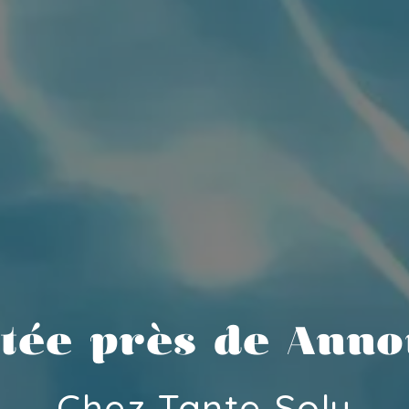
itée près de Anno
Chez Tante Soly