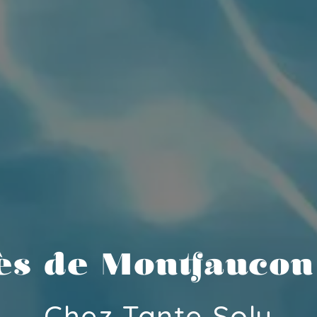
ès de Montfaucon
Chez Tante Soly