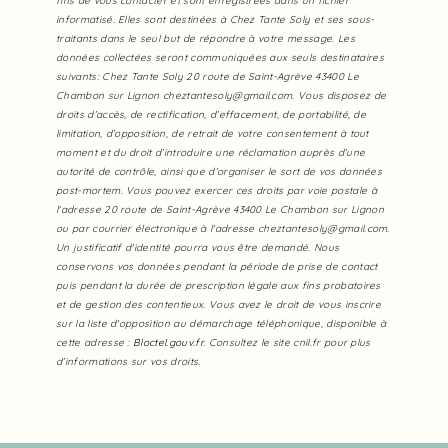
fins de vous contacter et sont enregistrées dans un fichier
informatisé. Elles sont destinées à Chez Tante Soly et ses sous-
traitants dans le seul but de répondre à votre message. Les
données collectées seront communiquées aux seuls destinataires
suivants: Chez Tante Soly 20 route de Saint-Agrève 43400 Le
Chambon sur Lignon cheztantesoly@gmail.com. Vous disposez de
droits d’accès, de rectification, d’effacement, de portabilité, de
limitation, d’opposition, de retrait de votre consentement à tout
moment et du droit d’introduire une réclamation auprès d’une
autorité de contrôle, ainsi que d’organiser le sort de vos données
post-mortem. Vous pouvez exercer ces droits par voie postale à
l'adresse 20 route de Saint-Agrève 43400 Le Chambon sur Lignon
ou par courrier électronique à l'adresse cheztantesoly@gmail.com.
Un justificatif d'identité pourra vous être demandé. Nous
conservons vos données pendant la période de prise de contact
puis pendant la durée de prescription légale aux fins probatoires
et de gestion des contentieux. Vous avez le droit de vous inscrire
sur la liste d'opposition au démarchage téléphonique, disponible à
cette adresse :
Bloctel.gouv.fr
. Consultez le site cnil.fr pour plus
d’informations sur vos droits.